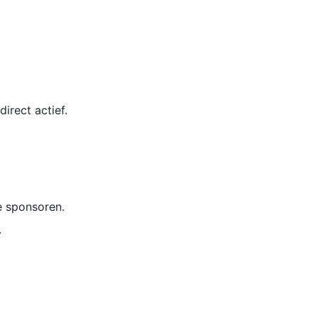
irect actief.
e sponsoren.
.