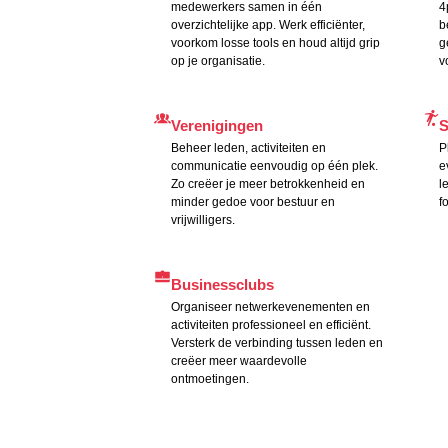
medewerkers samen in één
4
overzichtelijke app. Werk efficiënter,
b
voorkom losse tools en houd altijd grip
g
op je organisatie.
v
Verenigingen
S
Beheer leden, activiteiten en
P
communicatie eenvoudig op één plek.
e
Zo creëer je meer betrokkenheid en
l
minder gedoe voor bestuur en
f
vrijwilligers.
Businessclubs
Organiseer netwerkevenementen en
activiteiten professioneel en efficiënt.
Versterk de verbinding tussen leden en
creëer meer waardevolle
ontmoetingen.