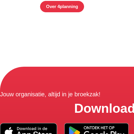
Over 4planning
Jouw organisatie, altijd in je broekzak!
Download