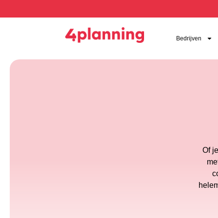
Bedrijven
Of j
met
c
helem