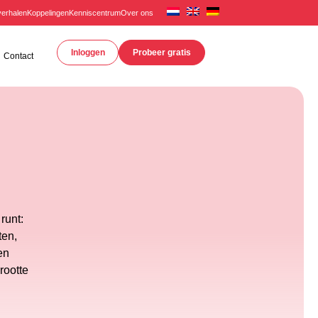
erhalen
Koppelingen
Kenniscentrum
Over ons
Inloggen
Probeer gratis
Contact
runt:
ten,
en
rootte