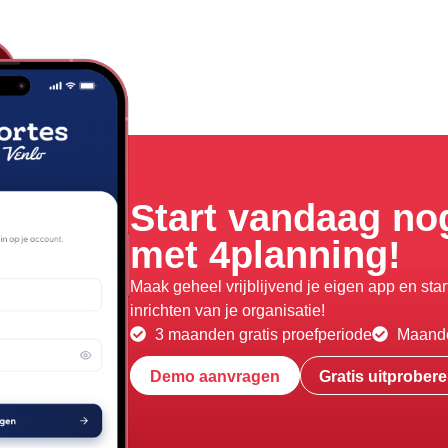
Start vandaag no
met 4planning!
Maak geheel vrijblijvend je eigen app en start 
inrichten van je organisatie!
3 maanden gratis proefperiode
Maande
Demo aanvragen
Gratis uitprober