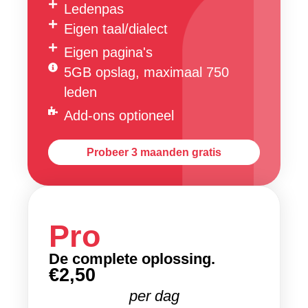
Ledenpas
Eigen taal/dialect
Eigen pagina's
5GB opslag, maximaal 750
leden
Add-ons optioneel
Probeer 3 maanden gratis
Pro
De complete oplossing.
€2,50
per dag