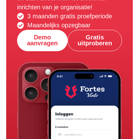
inrichten van je organisatie!
3 maanden gratis proefperiode
Maandelijks opzegbaar
Demo
Gratis
aanvragen
uitproberen