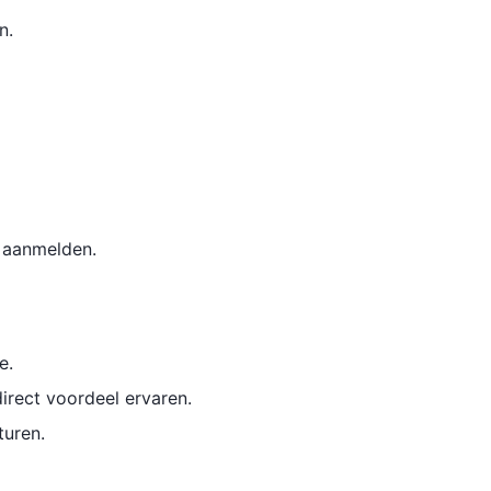
n.
f aanmelden.
e.
irect voordeel ervaren.
turen.