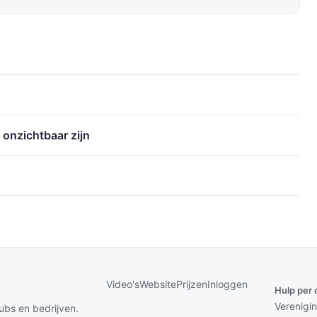
onzichtbaar zijn
Video's
Website
Prijzen
Inloggen
Hulp per 
Verenigi
ubs en bedrijven.