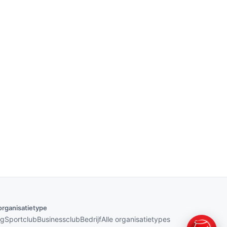
organisatietype
ng
Sportclub
Businessclub
Bedrijf
Alle organisatietypes